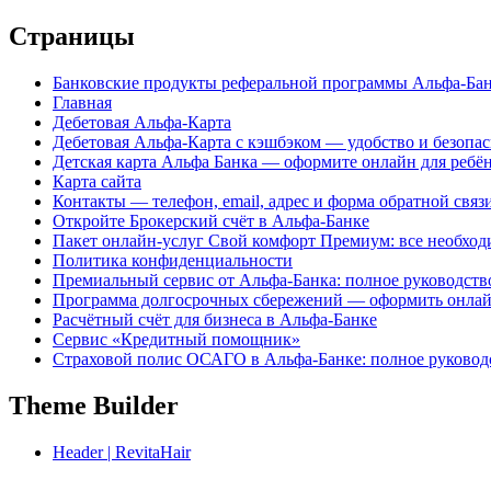
Страницы
Банковские продукты реферальной программы Альфа-Ба
Главная
Дебетовая Альфа-Карта
Дебетовая Альфа-Карта с кэшбэком — удобство и безопа
Детская карта Альфа Банка — оформите онлайн для ребён
Карта сайта
Контакты — телефон, email, адрес и форма обратной связ
Откройте Брокерский счёт в Альфа-Банке
Пакет онлайн-услуг Свой комфорт Премиум: все необхо
Политика конфиденциальности
Премиальный сервис от Альфа-Банка: полное руководств
Программа долгосрочных сбережений — оформить онлай
Расчётный счёт для бизнеса в Альфа-Банке
Сервис «Кредитный помощник»
Страховой полис ОСАГО в Альфа-Банке: полное руково
Theme Builder
Header | RevitaHair